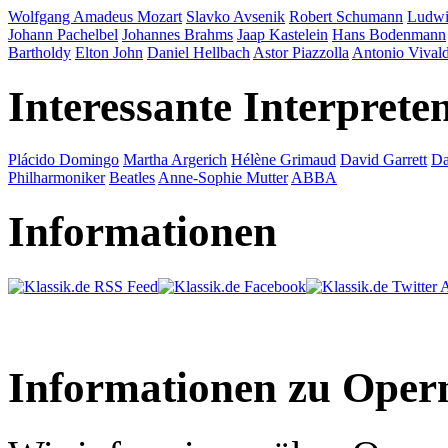
Wolfgang Amadeus Mozart
Slavko Avsenik
Robert Schumann
Ludwi
Johann Pachelbel
Johannes Brahms
Jaap Kastelein
Hans Bodenmann
Bartholdy
Elton John
Daniel Hellbach
Astor Piazzolla
Antonio Vivald
Interessante Interprete
Plácido Domingo
Martha Argerich
Hélène Grimaud
David Garrett
Da
Philharmoniker
Beatles
Anne-Sophie Mutter
ABBA
Informationen
Informationen zu Oper