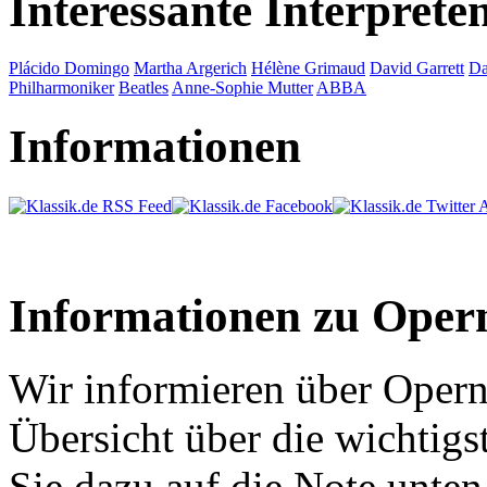
Interessante Interprete
Plácido Domingo
Martha Argerich
Hélène Grimaud
David Garrett
Da
Philharmoniker
Beatles
Anne-Sophie Mutter
ABBA
Informationen
Informationen zu Oper
Wir informieren über Opern
Übersicht über die wichtigs
Sie dazu auf die Note unten