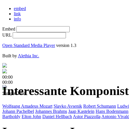
embed
link
info
Embed
URL
Open Standard Media Player
version 1.3
Built by
Alethia Inc.
00:00
00:00
Interessante Komponis
Sample Title
Wolfgang Amadeus Mozart
Slavko Avsenik
Robert Schumann
Ludwi
Johann Pachelbel
Johannes Brahms
Jaap Kastelein
Hans Bodenmann
Bartholdy
Elton John
Daniel Hellbach
Astor Piazzolla
Antonio Vivald