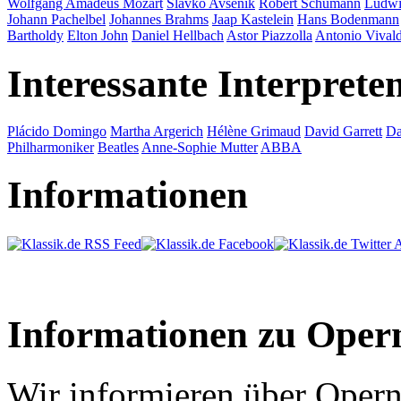
Wolfgang Amadeus Mozart
Slavko Avsenik
Robert Schumann
Ludwi
Johann Pachelbel
Johannes Brahms
Jaap Kastelein
Hans Bodenmann
Bartholdy
Elton John
Daniel Hellbach
Astor Piazzolla
Antonio Vivald
Interessante Interprete
Plácido Domingo
Martha Argerich
Hélène Grimaud
David Garrett
Da
Philharmoniker
Beatles
Anne-Sophie Mutter
ABBA
Informationen
Informationen zu Oper
Wir informieren über Opern