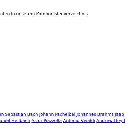
Daten in unserem Komponistenverzeichnis.
nn Sebastian Bach
Johann Pachelbel
Johannes Brahms
Jaap
aniel Hellbach
Astor Piazzolla
Antonio Vivaldi
Andrew Lloyd