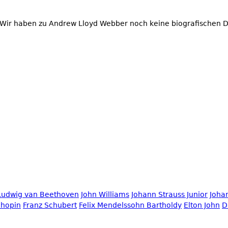
 Wir haben zu Andrew Lloyd Webber noch keine biografischen 
Ludwig van Beethoven
John Williams
Johann Strauss Junior
Joha
Chopin
Franz Schubert
Felix Mendelssohn Bartholdy
Elton John
D