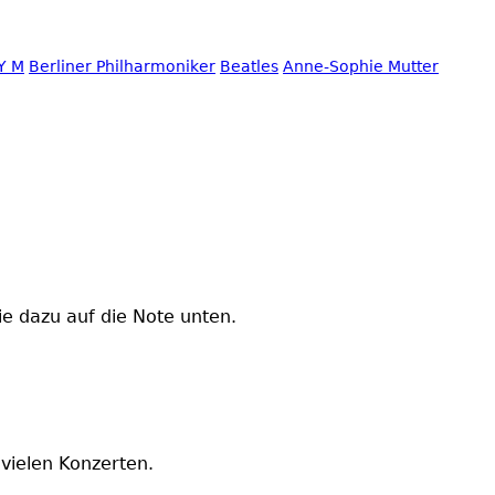
Y M
Berliner Philharmoniker
Beatles
Anne-Sophie Mutter
ie dazu auf die Note unten.
 vielen Konzerten.