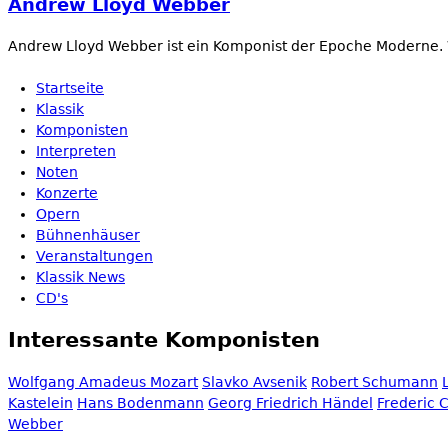
Andrew Lloyd Webber
Andrew Lloyd Webber ist ein Komponist der Epoche Moderne.
Startseite
Klassik
Komponisten
Interpreten
Noten
Konzerte
Opern
Bühnenhäuser
Veranstaltungen
Klassik News
CD's
Interessante Komponisten
Wolfgang Amadeus Mozart
Slavko Avsenik
Robert Schumann
Kastelein
Hans Bodenmann
Georg Friedrich Händel
Frederic 
Webber