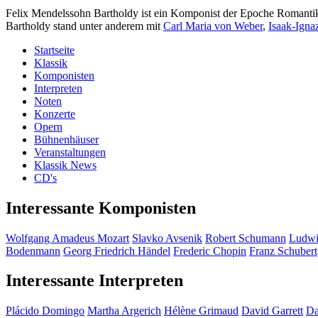
Felix Mendelssohn Bartholdy ist ein Komponist der Epoche Romanti
Bartholdy stand unter anderem mit
Carl Maria von Weber
,
Isaak-Igna
Startseite
Klassik
Komponisten
Interpreten
Noten
Konzerte
Opern
Bühnenhäuser
Veranstaltungen
Klassik News
CD's
Interessante Komponisten
Wolfgang Amadeus Mozart
Slavko Avsenik
Robert Schumann
Ludwi
Bodenmann
Georg Friedrich Händel
Frederic Chopin
Franz Schubert
Interessante Interpreten
Plácido Domingo
Martha Argerich
Hélène Grimaud
David Garrett
Da