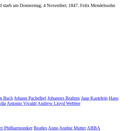
d starb am Donnerstag, 4 November, 1847. Felix Mendelssohn
an Bach
Johann Pachelbel
Johannes Brahms
Jaap Kastelein
Hans
olla
Antonio Vivaldi
Andrew Lloyd Webber
er Philharmoniker
Beatles
Anne-Sophie Mutter
ABBA