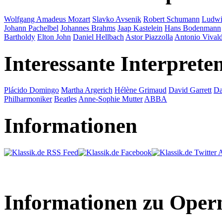
Wolfgang Amadeus Mozart
Slavko Avsenik
Robert Schumann
Ludwi
Johann Pachelbel
Johannes Brahms
Jaap Kastelein
Hans Bodenmann
Bartholdy
Elton John
Daniel Hellbach
Astor Piazzolla
Antonio Vivald
Interessante Interprete
Plácido Domingo
Martha Argerich
Hélène Grimaud
David Garrett
Da
Philharmoniker
Beatles
Anne-Sophie Mutter
ABBA
Informationen
Informationen zu Oper