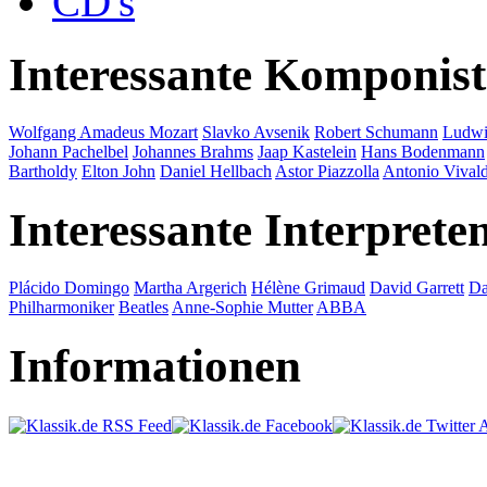
CD's
Interessante Komponis
Wolfgang Amadeus Mozart
Slavko Avsenik
Robert Schumann
Ludwi
Johann Pachelbel
Johannes Brahms
Jaap Kastelein
Hans Bodenmann
Bartholdy
Elton John
Daniel Hellbach
Astor Piazzolla
Antonio Vivald
Interessante Interprete
Plácido Domingo
Martha Argerich
Hélène Grimaud
David Garrett
Da
Philharmoniker
Beatles
Anne-Sophie Mutter
ABBA
Informationen