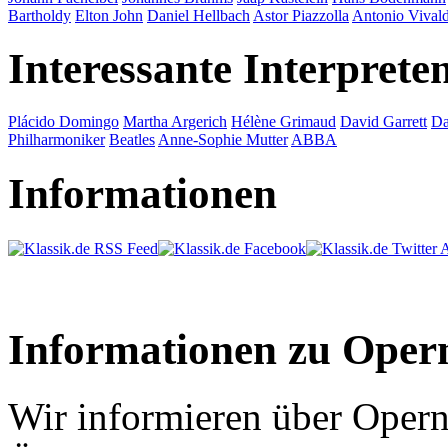
Bartholdy
Elton John
Daniel Hellbach
Astor Piazzolla
Antonio Vivald
Interessante Interprete
Plácido Domingo
Martha Argerich
Hélène Grimaud
David Garrett
Da
Philharmoniker
Beatles
Anne-Sophie Mutter
ABBA
Informationen
Informationen zu Oper
Wir informieren über Opern