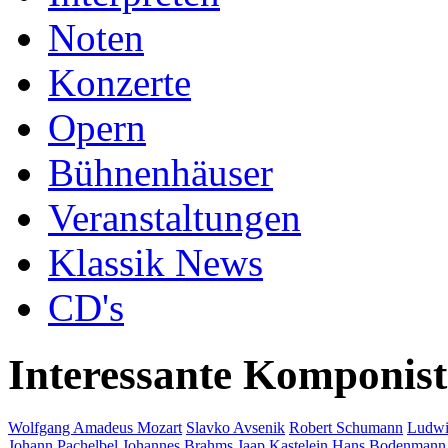
Noten
Konzerte
Opern
Bühnenhäuser
Veranstaltungen
Klassik News
CD's
Interessante Komponis
Wolfgang Amadeus Mozart
Slavko Avsenik
Robert Schumann
Ludwi
Johann Pachelbel
Johannes Brahms
Jaap Kastelein
Hans Bodenmann