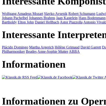
Interessante Komponis
Wolfgang Amadeus Mozart
Slavko Avsenik
Robert Schumann
Ludwi
Johann Pachelbel
Johannes Brahms
Jaap Kastelein
Hans Bodenmann
Bartholdy
Elton John
Daniel Hellbach
Astor Piazzolla
Antonio Vivald
Interessante Interprete
Plácido Domingo
Martha Argerich
Hélène Grimaud
David Garrett
Da
Philharmoniker
Beatles
Anne-Sophie Mutter
ABBA
Informationen
Informationen zu Oper