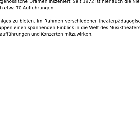
itgenössische Dramen inszeniert. Seit 1972 ist hier auch die
lich etwa 70 Aufführungen.
iges zu bieten. Im Rahmen verschiedener theaterpädagogisch
ppen einen spannenden Einblick in die Welt des Musiktheaters
rnaufführungen und Konzerten mitzuwirken.