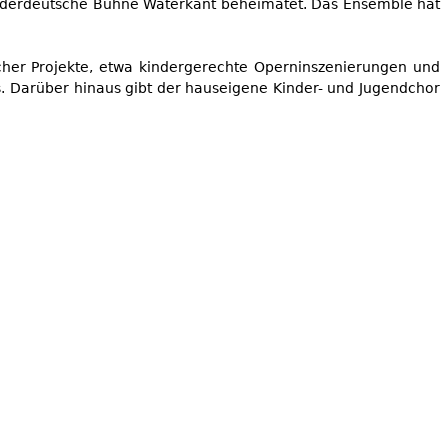
 Niederdeutsche Bühne Waterkant beheimatet. Das Ensemble hat
er Projekte, etwa kindergerechte Operninszenierungen und
. Darüber hinaus gibt der hauseigene Kinder- und Jugendchor