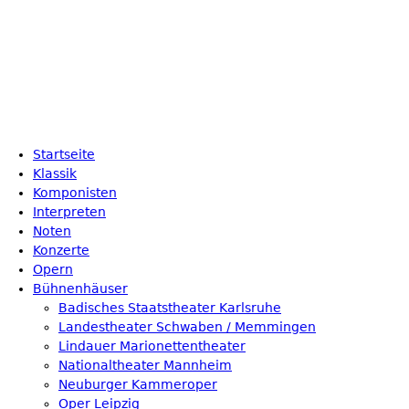
Startseite
Klassik
Komponisten
Interpreten
Noten
Konzerte
Opern
Bühnenhäuser
Badisches Staatstheater Karlsruhe
Landestheater Schwaben / Memmingen
Lindauer Marionettentheater
Nationaltheater Mannheim
Neuburger Kammeroper
Oper Leipzig