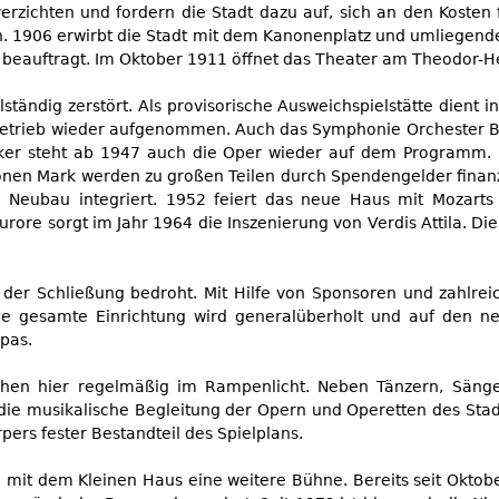
rzichten und fordern die Stadt dazu auf, sich an den Kosten fü
n. 1906 erwirbt die Stadt mit dem Kanonenplatz und umliegend
eauftragt. Im Oktober 1911 öffnet das Theater am Theodor-Heu
ändig zerstört. Als provisorische Ausweichspielstätte dient i
lbetrieb wieder aufgenommen. Auch das Symphonie Orchester B
ker steht ab 1947 auch die Oper wieder auf dem Programm. 
onen Mark werden zu großen Teilen durch Spendengelder finanz
 Neubau integriert. 1952 feiert das neue Haus mit Mozarts
re sorgt im Jahr 1964 die Inszenierung von Verdis Attila. Die 
on der Schließung bedroht. Mit Hilfe von Sponsoren und zahlr
gesamte Einrichtung wird generalüberholt und auf den neu
pas.
tehen hier regelmäßig im Rampenlicht. Neben Tänzern, Säng
r die musikalische Begleitung der Opern und Operetten des St
ers fester Bestandteil des Spielplans.
mit dem Kleinen Haus eine weitere Bühne. Bereits seit Okto