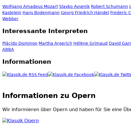
Wolfgang Amadeus Mozart
Slavko Avsenik
Robert Schumann
Kastelein
Hans Bodenmann
Georg Friedrich Händel
Frederic 
Webber
Interessante Interpreten
Plácido Domingo
Martha Argerich
Hélène Grimaud
David Garr
ABBA
Informationen
Informationen zu Opern
Wir informieren über Opern und haben für Sie eine Über
Klassik Opern