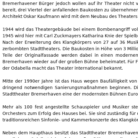
Bremerhavener Bürger jedoch wollen auf ihr Theater nicht ve
bereit, drei Viertel der anfallenden Baukosten zu übernehme
Architekt Oskar Kaufmann wird mit dem Neubau des Theaters b
1944 wird das Theatergebäude bei einem Bombenangriff vollst
1945 wird hier mit Carl Zuckmayers Katharina Knie der Spie
Nach der Erweiterung des Klangkörpers von 27 auf 36 Musi
zerbombten Stadttheaters. Die Baukosten in Höhe von 3 Milli
Teile der Originalfassade werden dabei in einen modernen
Bremerhaven wieder auf der großen Bühne beheimatet. Für Furo
der Odabella macht das Theater international bekannt.
Mitte der 1990er Jahre ist das Haus wegen Baufälligkeit v
dringend notwendigen Sanierungsmaßnahmen beginnen. Die 
Stadttheater Bremerhaven eine der modernsten Bühnen Euro
Mehr als 100 fest angestellte Schauspieler und Musiker s
Orchesters zum Erfolg des Hauses bei. Sie sind zuständig fü
traditionsreichen Sinfonie- und Kammerkonzerte des Klangkörp
Neben dem Haupthaus besitzt das Stadttheater Bremerhaven 