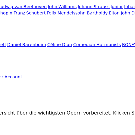
Ludwig van Beethoven
John Williams
Johann Strauss Junior
Joha
Chopin
Franz Schubert
Felix Mendelssohn Bartholdy
Elton John
D
ett
Daniel Barenboim
Céline Dion
Comedian Harmonists
BONE
sicht über die wichtigsten Opern vorbereitet. Klicken S