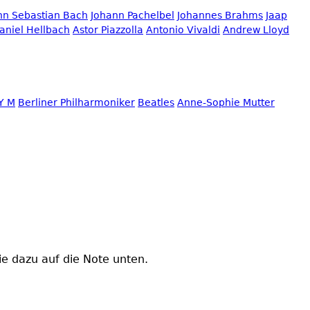
nn Sebastian Bach
Johann Pachelbel
Johannes Brahms
Jaap
aniel Hellbach
Astor Piazzolla
Antonio Vivaldi
Andrew Lloyd
Y M
Berliner Philharmoniker
Beatles
Anne-Sophie Mutter
ie dazu auf die Note unten.